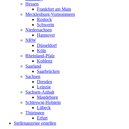
Hessen
Frankfurt am Main
Mecklenburg-Vorpommern
Rostock
Schwerin
Niedersachsen
Hannover
NRW
Düsseldorf
Köln
Rheinland-Pfalz
Koblenz
Saarland
Saarbrücken
Sachsen
Dresden
Leipzig
Sachsen-Anhalt
Magdeburg
Schleswig-Holstein
Lübeck
Thüringen
Erfurt
Stellenanzeige erstellen