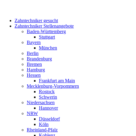
Zahntechniker gesucht
Zahntechniker Stellenangebote
Baden-Württemberg
Stuttgart
Bayern
München
Berlin
Brandenburg
Bremen
Hamburg
Hessen
Frankfurt am Main
Mecklenburg-Vorpommern
Rostock
Schwerin
Niedersachsen
Hannover
NRW
Düsseldorf
Köln
Rheinland-Pfalz
Koblenz