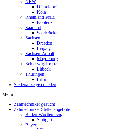
NRW
Düsseldorf
Köln
Rheinland-Pfalz
Koblenz
Saarland
Saarbrücken
Sachsen
Dresden
Leipzig
Sachsen-Anhalt
Magdeburg
Schleswig-Holstein
Lübeck
Thüringen
Erfurt
Stellenanzeige erstellen
Menü
Zahntechniker gesucht
Zahntechniker Stellenangebote
Baden-Württemberg
Stuttgart
Bayern