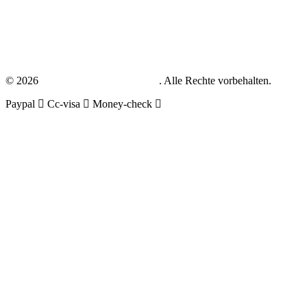
Impressum
Datenschutz
AGB
© 2026
zahntechniker-gesucht.com
. Alle Rechte vorbehalten.
Paypal
Cc-visa
Money-check