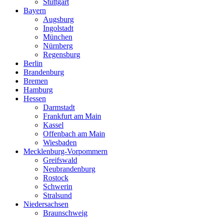
Stuttgart
Bayern
Augsburg
Ingolstadt
München
Nürnberg
Regensburg
Berlin
Brandenburg
Bremen
Hamburg
Hessen
Darmstadt
Frankfurt am Main
Kassel
Offenbach am Main
Wiesbaden
Mecklenburg-Vorpommern
Greifswald
Neubrandenburg
Rostock
Schwerin
Stralsund
Niedersachsen
Braunschweig