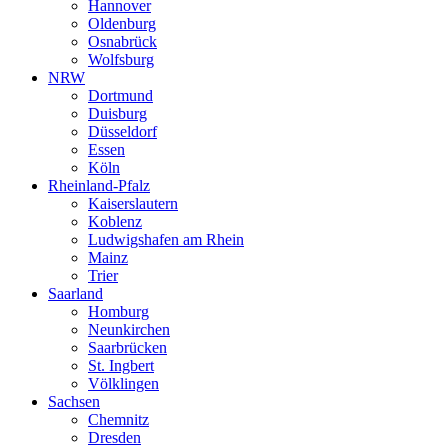
Hannover
Oldenburg
Osnabrück
Wolfsburg
NRW
Dortmund
Duisburg
Düsseldorf
Essen
Köln
Rheinland-Pfalz
Kaiserslautern
Koblenz
Ludwigshafen am Rhein
Mainz
Trier
Saarland
Homburg
Neunkirchen
Saarbrücken
St. Ingbert
Völklingen
Sachsen
Chemnitz
Dresden