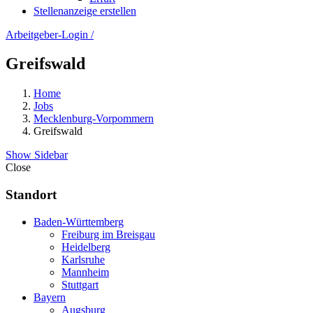
Stellenanzeige erstellen
Arbeitgeber-Login
/
Greifswald
Home
Jobs
Mecklenburg-Vorpommern
Greifswald
Show Sidebar
Close
Standort
Baden-Württemberg
Freiburg im Breisgau
Heidelberg
Karlsruhe
Mannheim
Stuttgart
Bayern
Augsburg