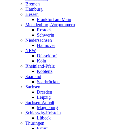
Bremen
Hamburg
Hessen
Frankfurt am Main
Mecklenburg-Vorpommern
Rostock
Schwerin
Niedersachsen
Hannover
NRW
Düsseldorf
Köln
Rheinland-Pfalz
Koblenz
Saarland
Saarbrücken
Sachsen
Dresden
Leipzig
Sachsen-Anhalt
Magdeburg
Schleswig-Holstein
Lübeck
Thüringen
Erfurt