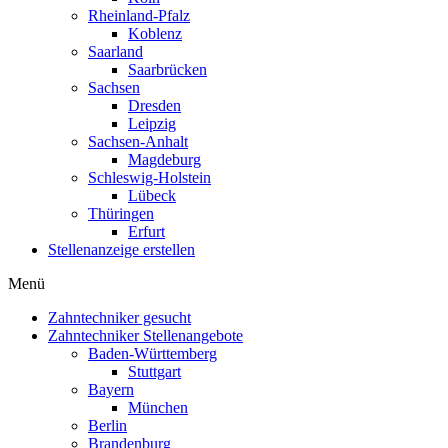
Rheinland-Pfalz
Koblenz
Saarland
Saarbrücken
Sachsen
Dresden
Leipzig
Sachsen-Anhalt
Magdeburg
Schleswig-Holstein
Lübeck
Thüringen
Erfurt
Stellenanzeige erstellen
Menü
Zahntechniker gesucht
Zahntechniker Stellenangebote
Baden-Württemberg
Stuttgart
Bayern
München
Berlin
Brandenburg