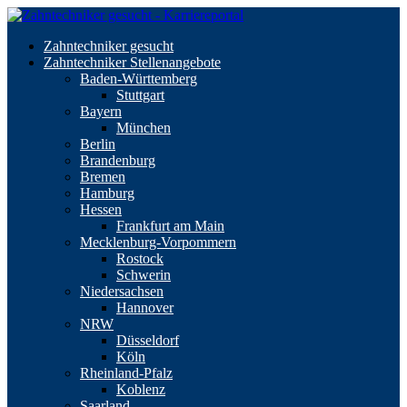
Zahntechniker gesucht
Zahntechniker Stellenangebote
Baden-Württemberg
Stuttgart
Bayern
München
Berlin
Brandenburg
Bremen
Hamburg
Hessen
Frankfurt am Main
Mecklenburg-Vorpommern
Rostock
Schwerin
Niedersachsen
Hannover
NRW
Düsseldorf
Köln
Rheinland-Pfalz
Koblenz
Saarland