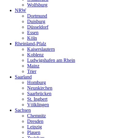
Wolfsburg
NRW
Dortmund
Duisburg
Düsseldorf
Essen
Köln
Rheinland-Pfalz
Kaiserslautern
Koblenz
Ludwigshafen am Rhein
Mainz
Trier
Saarland
Homburg
Neunkirchen
Saarbrücken
St. Ingbert
Völklingen
Sachsen
Chemnitz
Dresden
Leipzig
Plauen
Zwickau