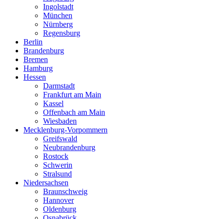
Ingolstadt
München
Nürnberg
Regensburg
Berlin
Brandenburg
Bremen
Hamburg
Hessen
Darmstadt
Frankfurt am Main
Kassel
Offenbach am Main
Wiesbaden
Mecklenburg-Vorpommern
Greifswald
Neubrandenburg
Rostock
Schwerin
Stralsund
Niedersachsen
Braunschweig
Hannover
Oldenburg
Osnabrück