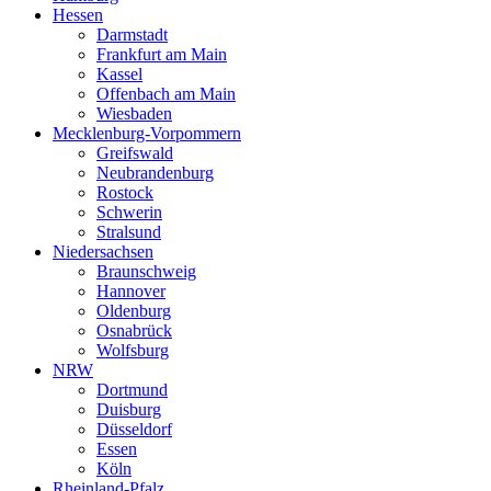
Hessen
Darmstadt
Frankfurt am Main
Kassel
Offenbach am Main
Wiesbaden
Mecklenburg-Vorpommern
Greifswald
Neubrandenburg
Rostock
Schwerin
Stralsund
Niedersachsen
Braunschweig
Hannover
Oldenburg
Osnabrück
Wolfsburg
NRW
Dortmund
Duisburg
Düsseldorf
Essen
Köln
Rheinland-Pfalz