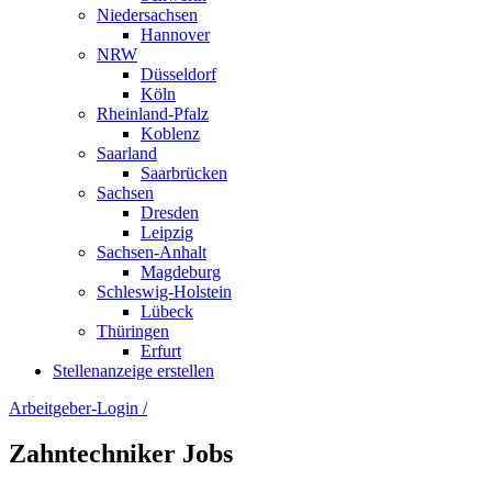
Niedersachsen
Hannover
NRW
Düsseldorf
Köln
Rheinland-Pfalz
Koblenz
Saarland
Saarbrücken
Sachsen
Dresden
Leipzig
Sachsen-Anhalt
Magdeburg
Schleswig-Holstein
Lübeck
Thüringen
Erfurt
Stellenanzeige erstellen
Arbeitgeber-Login
/
Zahntechniker Jobs