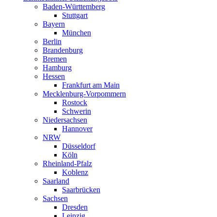
Baden-Württemberg
Stuttgart
Bayern
München
Berlin
Brandenburg
Bremen
Hamburg
Hessen
Frankfurt am Main
Mecklenburg-Vorpommern
Rostock
Schwerin
Niedersachsen
Hannover
NRW
Düsseldorf
Köln
Rheinland-Pfalz
Koblenz
Saarland
Saarbrücken
Sachsen
Dresden
Leipzig