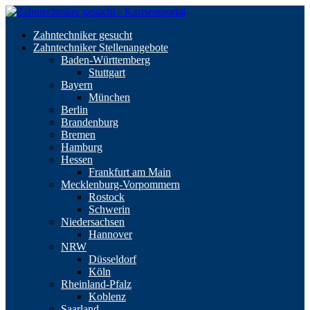
Zahntechniker gesucht
Zahntechniker Stellenangebote
Baden-Württemberg
Stuttgart
Bayern
München
Berlin
Brandenburg
Bremen
Hamburg
Hessen
Frankfurt am Main
Mecklenburg-Vorpommern
Rostock
Schwerin
Niedersachsen
Hannover
NRW
Düsseldorf
Köln
Rheinland-Pfalz
Koblenz
Saarland