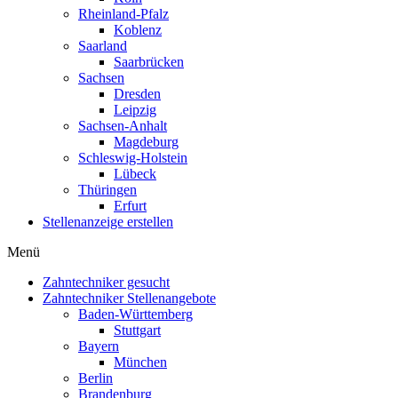
Rheinland-Pfalz
Koblenz
Saarland
Saarbrücken
Sachsen
Dresden
Leipzig
Sachsen-Anhalt
Magdeburg
Schleswig-Holstein
Lübeck
Thüringen
Erfurt
Stellenanzeige erstellen
Menü
Zahntechniker gesucht
Zahntechniker Stellenangebote
Baden-Württemberg
Stuttgart
Bayern
München
Berlin
Brandenburg