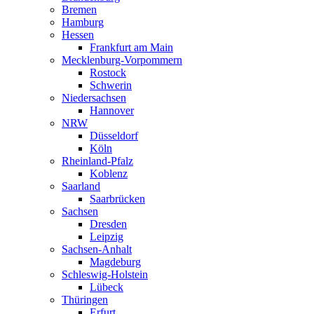
Bremen
Hamburg
Hessen
Frankfurt am Main
Mecklenburg-Vorpommern
Rostock
Schwerin
Niedersachsen
Hannover
NRW
Düsseldorf
Köln
Rheinland-Pfalz
Koblenz
Saarland
Saarbrücken
Sachsen
Dresden
Leipzig
Sachsen-Anhalt
Magdeburg
Schleswig-Holstein
Lübeck
Thüringen
Erfurt