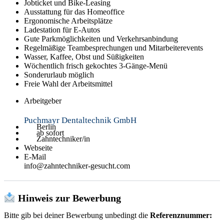
Datenschutz
AGB
© 2026
zahntechniker-gesucht.com
. Alle Rechte vorbehalten.
Paypal
Cc-visa
Money-check