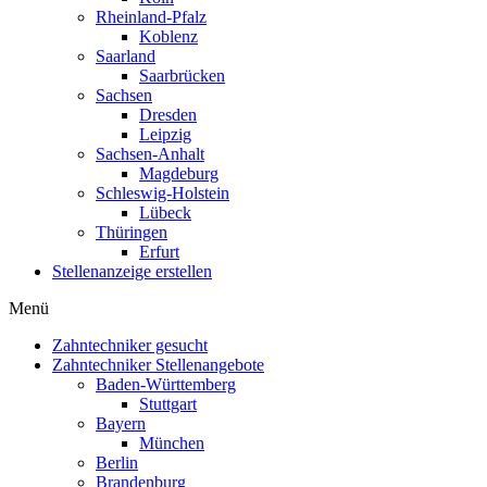
Keep me signed in
Forgotten password?
Don't you have an account?
Register
Reset Password
Please Enter Username or Email
Back To Login
Sie sind Arbeitgeber? Erstellen Sie jetzt einen
kostenfreien Account!
Email
*
Password
*
Confirm Password
*
You accept our
Terms and Conditions and Privacy Policy