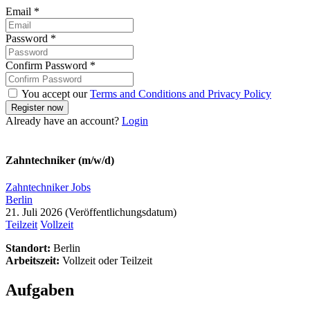
Arbeitgeber
Puchmayr Dentaltechnik GmbH
Berlin
ab sofort
Zahntechniker/in
Webseite
E-Mail
info@zahntechniker-gesucht.com
Hinweis zur Bewerbung
Bitte gib bei deiner Bewerbung unbedingt die
Referenznummer:
Zahntechniker-15584
im Betreff oder in deiner Nachricht an, damit
wir deine Bewerbung klar zuordnen können.
Standort
Jobs für Zahntechniker/innen