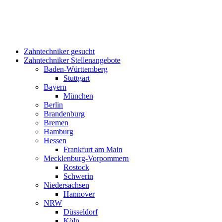
NRW
Düsseldorf
Köln
Rheinland-Pfalz
Koblenz
Saarland
Saarbrücken
Sachsen
Dresden
Leipzig
Sachsen-Anhalt
Magdeburg
Schleswig-Holstein
Lübeck
Thüringen
Erfurt
Stellenanzeige erstellen
Arbeitgeber-Login
/
Bei Zahntechniker-gesucht einloggen
Email
Password