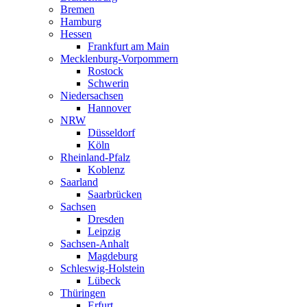
Already have an account?
Login
Zahntechniker (m/w/d)
Zahntechniker Jobs
Berlin
21. Juli 2026
Teilzeit
Vollzeit
Standort:
Berlin
Arbeitszeit:
Vollzeit oder Teilzeit
Aufgaben
Anfertigung von Kunststoffverblendungen
Herstellung von hochwertigem Zahnersatz
Anpassung von Zahnersatz an die individuellen Bedürfnisse
der Patienten
Profil
Abgeschlossene Ausbildung als Zahntechniker (m/w/d)