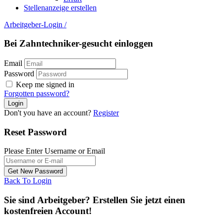
Berufseinsteiger und Wiedereinsteiger willkommen
Kenntnisse in der Verarbeitung von Kunststoffen
Erfahrung in der Planung und Fertigung von Zahnersatz
Gute Deutschkenntnisse
Angebot
Attraktive Bezahlung
Flexible Arbeitszeiten, Teilzeitmöglichkeiten und 4-Tage-
Woche
Kurze Arbeitstage
Weiterbildungsmöglichkeiten und Karriereperspektiven
Betriebliche Altersvorsorge und vermögenswirksame
Leistungen
Kita-Zuschuss
Jobticket und Bike-Leasing
Ausstattung für das Homeoffice
Ergonomische Arbeitsplätze
Ladestation für E-Autos
Gute Parkmöglichkeiten und Verkehrsanbindung
Regelmäßige Teambesprechungen und Mitarbeiterevents
Wasser, Kaffee, Obst und Süßigkeiten
Wöchentlich frisch gekochtes 3-Gänge-Menü
Sonderurlaub möglich
Freie Wahl der Arbeitsmittel