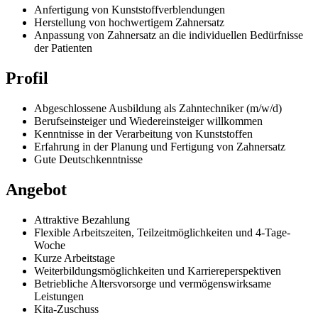
Baden-Württemberg
Bayern
Berlin
Brandenburg
Bremen
Hamburg
Hessen
Mecklenburg-Vorpommern
Niedersachsen
NRW
Rheinland-Pfalz
Saarland
Sachsen
Sachsen-Anhalt
Schleswig-Holstein
Thüringen
Für Arbeitgeber
Jetzt Zahntechniker finden!
Kontakt
Impressum